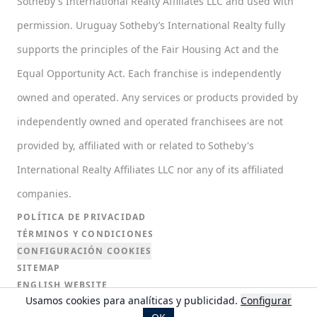
Sotheby's International Realty Affiliates LLC and used with
permission. Uruguay Sotheby’s International Realty fully
supports the principles of the Fair Housing Act and the
Equal Opportunity Act. Each franchise is independently
owned and operated. Any services or products provided by
independently owned and operated franchisees are not
provided by, affiliated with or related to Sotheby's
International Realty Affiliates LLC nor any of its affiliated
companies.
POLÍTICA DE PRIVACIDAD
TÉRMINOS Y CONDICIONES
CONFIGURACIÓN COOKIES
SITEMAP
ENGLISH WEBSITE
Usamos cookies para analíticas y publicidad.
Configurar
SITIO EN PORTUGUÉS