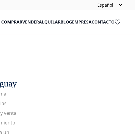
COMPRAR
VENDER
ALQUILAR
BLOG
EMPRESA
CONTACTO
uguay
ama
las
y venta
amiento
a un