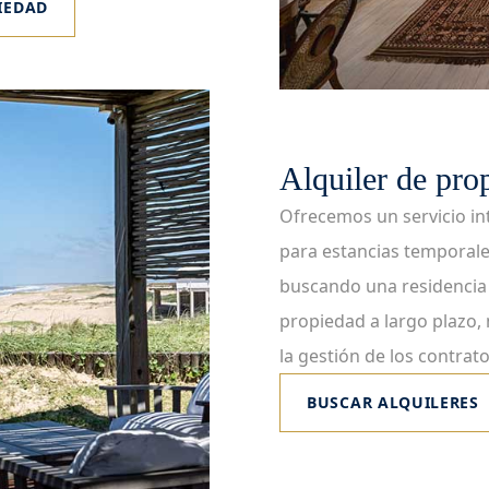
IEDAD
Alquiler de pro
Ofrecemos un servicio int
para estancias temporale
buscando una residencia 
propiedad a largo plazo,
la gestión de los contrat
BUSCAR ALQUILERES