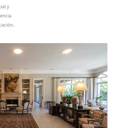
bal y
iencia
cación.