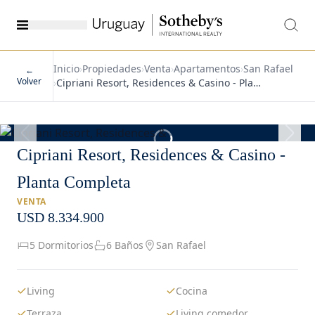
Inicio
›
Propiedades
›
Venta
›
Apartamentos
›
San Rafael
←
Volver
›
Cipriani Resort, Residences & Casino - Pla…
1
/
11
Cipriani Resort, Residences & Casino -
Planta Completa
VENTA
USD 8.334.900
5 Dormitorios
6 Baños
San Rafael
Living
Cocina
Terraza
Living comedor