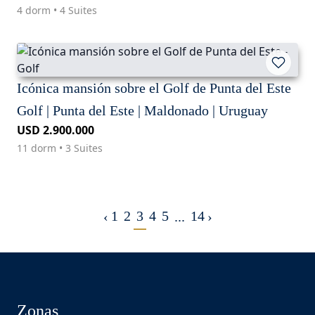
4 dorm • 4 Suites
Icónica mansión sobre el Golf de Punta del Este
Golf | Punta del Este | Maldonado | Uruguay
USD 2.900.000
11 dorm • 3 Suites
1
2
3
4
5
14
‹
...
›
Zonas