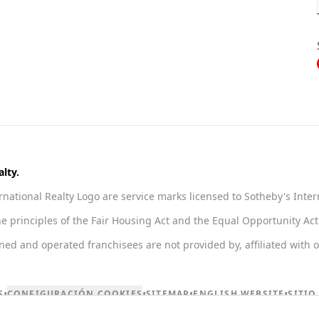
lty.
national Realty Logo are service marks licensed to Sotheby's Inter
he principles of the Fair Housing Act and the Equal Opportunity A
 and operated franchisees are not provided by, affiliated with or 
•
•
•
•
S
CONFIGURACIÓN COOKIES
SITEMAP
ENGLISH WEBSITE
SITIO