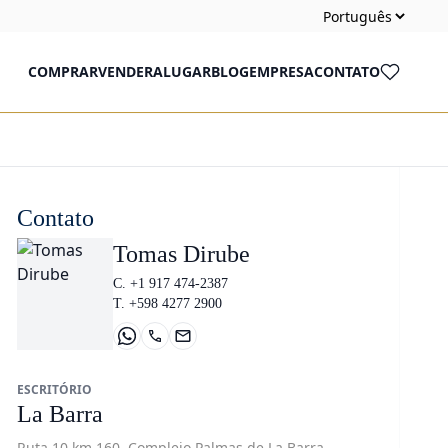
COMPRAR
VENDER
ALUGAR
BLOG
EMPRESA
CONTATO
Contato
Tomas Dirube
C. +1 917 474-2387
T. +598 4277 2900
ESCRITÓRIO
La Barra
Ruta 10 km 160, Complejo Palmas de La Barra