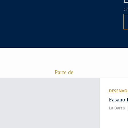
C
Parte de
DESENVO
Fasano 
La Barra 