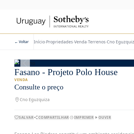
Início
›
Propriedades
›
Venda
›
Terrenos
›
Cno Eguzqui
← Voltar
1
/
22
Fasano - Projeto Polo House
VENDA
Consulte o preço
Cno Eguzquiza
SALVAR
COMPARTILHAR
IMPRIMIR
OUVIR