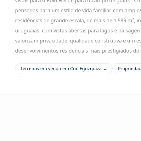
vistas para o Polo Field e para o campo de golfe. - C
pensadas para um estilo de vida familiar, com amplos
residências de grande escala, de mais de 1.589 m², i
uruguaias, com vistas abertas para lagos e paisage
valorizam privacidade, qualidade construtiva e um es
desenvolvimentos residenciais mais prestigiados do 
Terrenos em venda em Cno Eguzquiza →
Proprieda