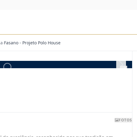
za
›
Fasano - Projeto Polo House
FOTOS