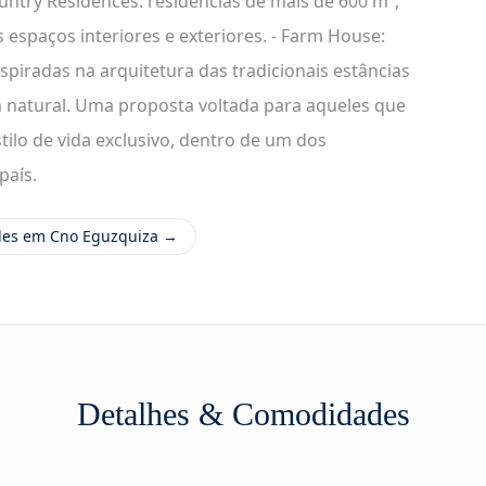
ountry Residences: residências de mais de 600 m²,
 espaços interiores e exteriores. - Farm House:
nspiradas na arquitetura das tradicionais estâncias
m natural. Uma proposta voltada para aqueles que
tilo de vida exclusivo, dentro de um dos
país.
des em Cno Eguzquiza →
Detalhes & Comodidades