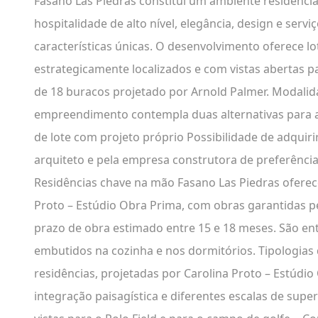
Fasano Las Piedras constitui um ambiente residencia
hospitalidade de alto nível, elegância, design e ser
características únicas. O desenvolvimento oferece lot
estrategicamente localizados e com vistas abertas p
de 18 buracos projetado por Arnold Palmer. Modalid
empreendimento contempla duas alternativas para a
de lote com projeto próprio Possibilidade de adquiri
arquiteto e pela empresa construtora de preferênci
Residências chave na mão Fasano Las Piedras oferec
Proto – Estúdio Obra Prima, com obras garantidas p
prazo de obra estimado entre 15 e 18 meses. São en
embutidos na cozinha e nos dormitórios. Tipologias 
residências, projetadas por Carolina Proto – Estúd
integração paisagística e diferentes escalas de super