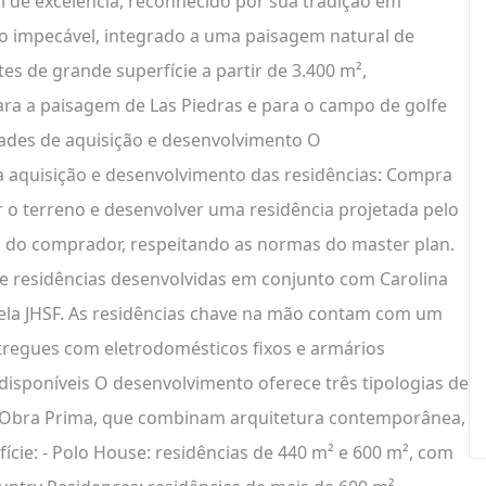
l de excelência, reconhecido por sua tradição em
viço impecável, integrado a uma paisagem natural de
es de grande superfície a partir de 3.400 m²,
ara a paisagem de Las Piedras e para o campo de golfe
ades de aquisição e desenvolvimento O
 aquisição e desenvolvimento das residências: Compra
r o terreno e desenvolver uma residência projetada pelo
a do comprador, respeitando as normas do master plan.
e residências desenvolvidas em conjunto com Carolina
ela JHSF. As residências chave na mão contam com um
tregues com eletrodomésticos fixos e armários
disponíveis O desenvolvimento oferece três tipologias de
io Obra Prima, que combinam arquitetura contemporânea,
fície: - Polo House: residências de 440 m² e 600 m², com