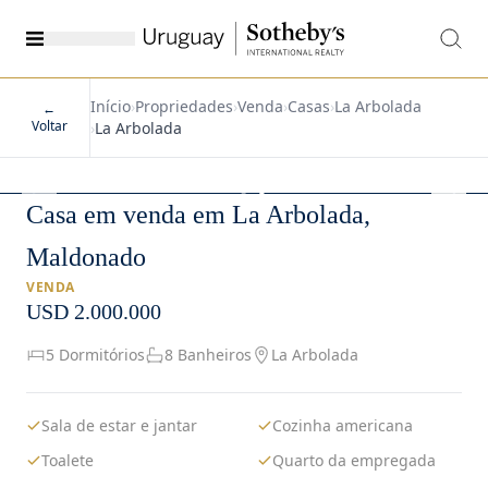
Início
›
Propriedades
›
Venda
›
Casas
›
La Arbolada
←
Voltar
›
La Arbolada
1
/
34
Casa em venda em La Arbolada,
Maldonado
VENDA
USD 2.000.000
5 Dormitórios
8 Banheiros
La Arbolada
Sala de estar e jantar
Cozinha americana
Toalete
Quarto da empregada