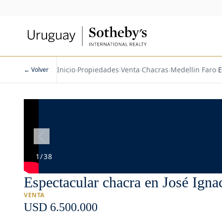
Inicio
›
Propiedades
›
Venta
›
Chacras
›
Medellin Faro
›
E
← Volver
1
/
38
Espectacular chacra en José Igna
VENTA
USD 6.500.000