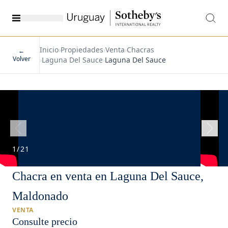
Inicio
›
Propiedades
›
Venta
›
Chacras
←
Volver
›
Laguna Del Sauce
›
Laguna Del Sauce
1
/
21
Chacra en venta en Laguna Del Sauce,
Maldonado
VENTA
Consulte precio