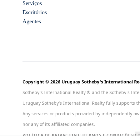
Serviços
Escritórios
Agentes
Copyright © 2026 Uruguay Sotheby's International Rea
Sotheby's International Realty ® and the Sotheby's Inter
Uruguay Sotheby’s International Realty fully supports t
Any services or products provided by independently owned
nor any of its affiliated companies.
•
•
POLÍTICA DE PRIVACIDADE
TERMOS E CONDIÇÕES
C