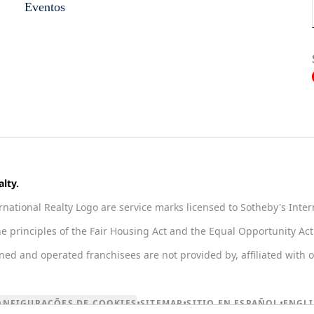
Eventos
lty.
national Realty Logo are service marks licensed to Sotheby's Inter
he principles of the Fair Housing Act and the Equal Opportunity A
 and operated franchisees are not provided by, affiliated with or 
•
•
•
ONFIGURAÇÕES DE COOKIES
SITEMAP
SITIO EN ESPAÑOL
ENGLI