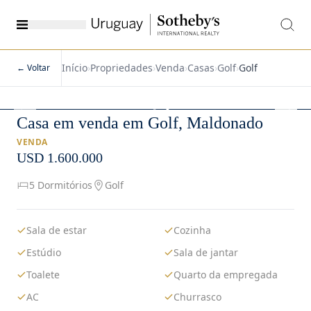
Início
›
Propriedades
›
Venda
›
Casas
›
Golf
›
Golf
← Voltar
1
/
32
Casa em venda em Golf, Maldonado
VENDA
USD 1.600.000
5 Dormitórios
Golf
Sala de estar
Cozinha
Estúdio
Sala de jantar
Toalete
Quarto da empregada
AC
Churrasco