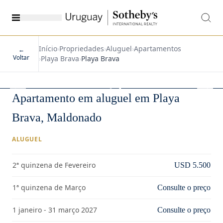
Início
›
Propriedades
›
Aluguel
›
Apartamentos
←
Voltar
›
Playa Brava
›
Playa Brava
1
/
18
Apartamento em aluguel em Playa
Brava, Maldonado
ALUGUEL
2ª quinzena de Fevereiro
USD 5.500
1ª quinzena de Março
Consulte o preço
1 janeiro - 31 março 2027
Consulte o preço