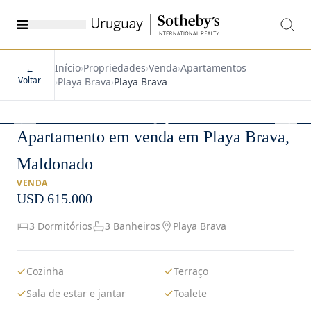
Início
›
Propriedades
›
Venda
›
Apartamentos
←
Voltar
›
Playa Brava
›
Playa Brava
1
/
19
Apartamento em venda em Playa Brava,
Maldonado
VENDA
USD 615.000
3 Dormitórios
3 Banheiros
Playa Brava
Cozinha
Terraço
Sala de estar e jantar
Toalete