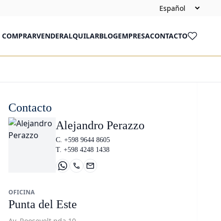
COMPRAR
VENDER
ALQUILAR
BLOG
EMPRESA
CONTACTO
Contacto
Alejandro Perazzo
C. +598 9644 8605
T. +598 4248 1438
OFICINA
Punta del Este
Av. Roosevelt pda 10