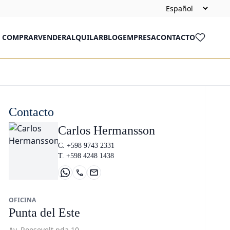
COMPRAR
VENDER
ALQUILAR
BLOG
EMPRESA
CONTACTO
Contacto
Carlos Hermansson
C. +598 9743 2331
T. +598 4248 1438
OFICINA
Punta del Este
Av. Roosevelt pda 10