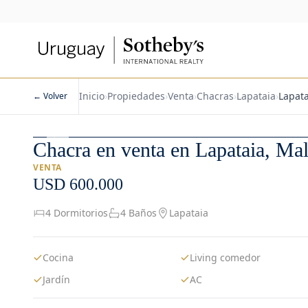
Inicio
›
Propiedades
›
Venta
›
Chacras
›
Lapataia
›
Lapata
← Volver
1
/
52
Chacra en venta en Lapataia, Ma
VENTA
USD 600.000
4 Dormitorios
4 Baños
Lapataia
Cocina
Living comedor
Jardín
AC