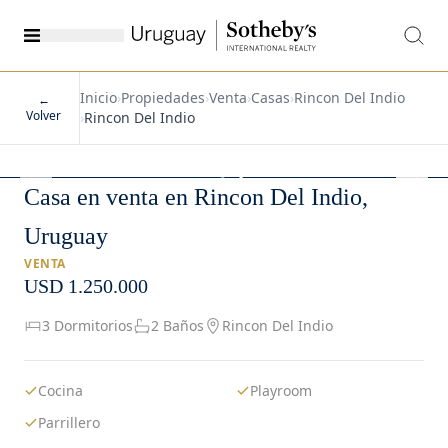
Inicio
›
Propiedades
›
Venta
›
Casas
›
Rincon Del Indio
←
Volver
›
Rincon Del Indio
1
/
24
Casa en venta en Rincon Del Indio,
Uruguay
VENTA
USD 1.250.000
3 Dormitorios
2 Baños
Rincon Del Indio
Cocina
Playroom
Parrillero