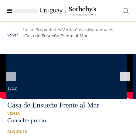
Inicio
›
Propiedades
›
Venta
›
Casas
›
Manantiales
←
Volver
›
Casa de Ensueño Frente al Mar
1
/
40
Casa de Ensueño Frente al Mar
VENTA
Consulte precio
ALQUILER