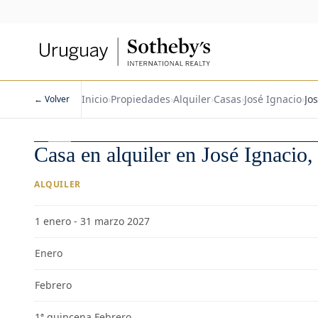
Inicio
›
Propiedades
›
Alquiler
›
Casas
›
José Ignacio
›
Jo
← Volver
1
/
14
Casa en alquiler en José Ignacio
ALQUILER
1 enero - 31 marzo 2027
Enero
Febrero
1ª quincena Febrero