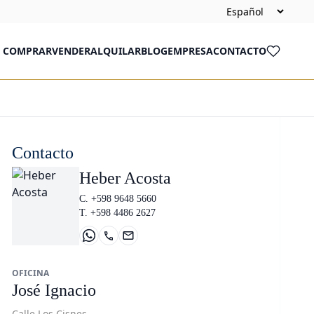
COMPRAR
VENDER
ALQUILAR
BLOG
EMPRESA
CONTACTO
Contacto
Heber Acosta
C. +598 9648 5660
T. +598 4486 2627
OFICINA
José Ignacio
Calle Los Cisnes