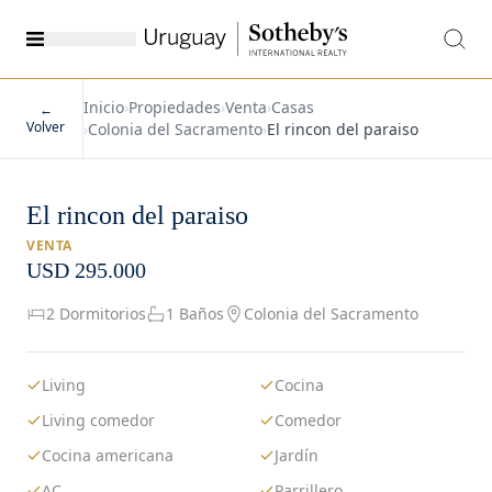
Inicio
›
Propiedades
›
Venta
›
Casas
←
Volver
›
Colonia del Sacramento
›
El rincon del paraiso
El rincon del paraiso
VENTA
USD 295.000
2 Dormitorios
1 Baños
Colonia del Sacramento
Living
Cocina
Living comedor
Comedor
Cocina americana
Jardín
AC
Parrillero