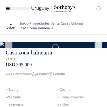
Inicio
›
Propiedades
›
Venta
›
Casas
›
Colonia
←
Volver
›
Casa zona balnearia
1
/
41
Casa zona balnearia
VENTA
USD 395.000
3 Dormitorios
4 Baños
Colonia
Living
Cocina
Estudio
Living comedor
Comedor
Toilette