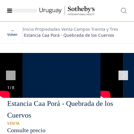
Inicio
›
Propiedades
›
Venta
›
Campos
›
Treinta y Tres
←
Volver
›
Estancia Caa Porá - Quebrada de los Cuervos
1
/
8
Estancia Caa Porá - Quebrada de los
Cuervos
VENTA
Consulte precio