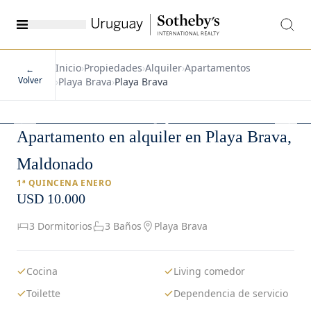
Inicio
›
Propiedades
›
Alquiler
›
Apartamentos
←
Volver
›
Playa Brava
›
Playa Brava
1
/
19
Apartamento en alquiler en Playa Brava,
Maldonado
1ª QUINCENA ENERO
USD 10.000
3 Dormitorios
3 Baños
Playa Brava
Cocina
Living comedor
Toilette
Dependencia de servicio