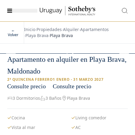
Inicio
›
Propiedades
›
Alquiler
›
Apartamentos
←
Volver
›
Playa Brava
›
Playa Brava
1
/
64
Apartamento en alquiler en Playa Brava,
Maldonado
2ª QUINCENA FEBRERO
1 ENERO - 31 MARZO 2027
Consulte precio
Consulte precio
3 Dormitorios
3 Baños
Playa Brava
Cocina
Living comedor
Vista al mar
AC